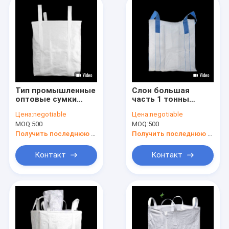
Тип промышленные
Слон большая
оптовые сумки
часть 1 тонны
1000KGS 1102Lb
вольвическая
Цена:
negotiable
Цена:
negotiable
200g/M2 Thinkness
промышленная
MOQ:
500
MOQ:
500
подвала
кладет подъем в
мешки верхней
Получить последнюю цену
Получить последнюю цену
части гравия 20mm
Контакт
Контакт