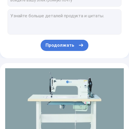
Красное громоздк панели FIBC u кладет 1.5ton в мешки сумка 1 тонны оптовая Antiaging
Одиночное громоздк пользы FIBC кладет 500kg в мешки к 2000kg для бетона и песка песчинки
Устранимый Discharging Spout верхняя часть Duffle сумки 2 тонн оптовая соткет
Проводной гибкий контейнер 35" сумки подъем X35 " X43» сплетенный PP слон верхний
сумка Ibcs 0.5ton 1.5ton гибкая промежуточная оптовая большой том для муки и сахара
Продолжать
Повторно использовать громоздк FIBC кладет складывая дно в мешки контейнера 1000kg перекрестное
сумка FIBC складное 200g/M2 Thinkness громоздк 0.9×0.9×1m большая
Подкрепление контейнера для навалочных грузов 190gsm Eco гибкое сумки 1 тонны оптовые стареет сопротивляться
Складные белизна и Bule сумки 2205Lbs песка ISO 9001 Wickes строя слон
HDPE сплетенная перевозка 2 тонн оптовая гибкая кладет округлость в мешки выпуклины полипропилена