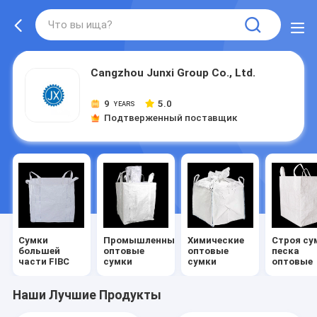
Cangzhou Junxi Group Co., Ltd.
9
5.0
YEARS
Подтверженный поставщик
Сумки
Промышленные
Химические
Строя су
большей
оптовые
оптовые
песка
части FIBC
сумки
сумки
оптовые
Наши Лучшие Продукты