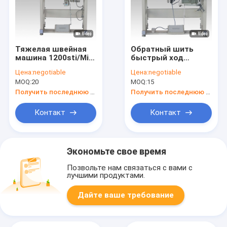
Тяжелая швейная
Обратный шить
машина 1200sti/Min
быстрый ход
высокоскоростное
550Watt JX2570
Цена:
negotiable
Цена:
negotiable
сильное JX2560
швейной машины
MOQ:
20
MOQ:
15
потока FIBC
FIBC толстый
особенная
материальный
Получить последнюю цену
Получить последнюю цену
Контакт
Контакт
Экономьте свое время
Позвольте нам связаться с вами с
лучшими продуктами.
Дайте ваше требование