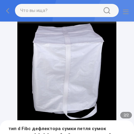
2
/
2
тип d Fibc дефлектора сумки петля сумок