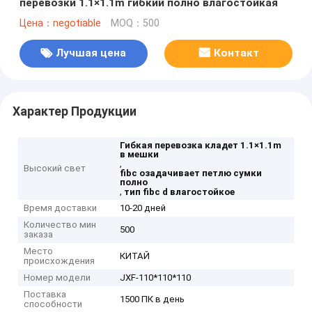
перевозки 1.1×1.1m гибкий полно влагостойкая
Цена：negotiable
MOQ：500
Лучшая цена
Контакт
Характер Продукции
Гибкая перевозка кладет 1.1×1.1m
в мешки
,
Высокий свет
fibc озадачивает петлю сумки
полно
,
тип fibc d влагостойкое
Время доставки
10-20 дней
Количество мин
500
заказа
Место
КИТАЙ
происхождения
Номер модели
JXF-110*110*110
Поставка
1500 ПК в день
способности