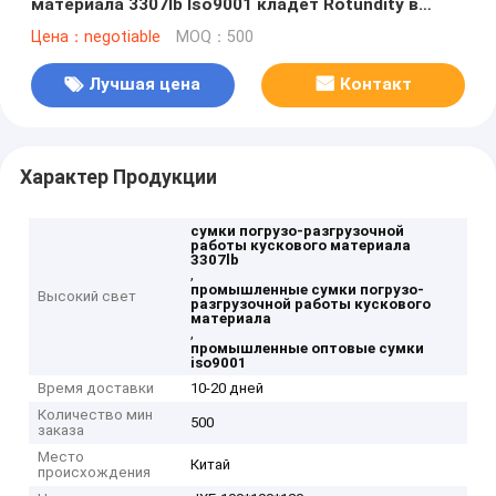
материала 3307lb Iso9001 кладет Rotundity в
мешки
Цена：negotiable
MOQ：500
Лучшая цена
Контакт
Характер Продукции
сумки погрузо-разгрузочной
работы кускового материала
3307lb
,
промышленные сумки погрузо-
Высокий свет
разгрузочной работы кускового
материала
,
промышленные оптовые сумки
iso9001
Время доставки
10-20 дней
Количество мин
500
заказа
Место
Китай
происхождения