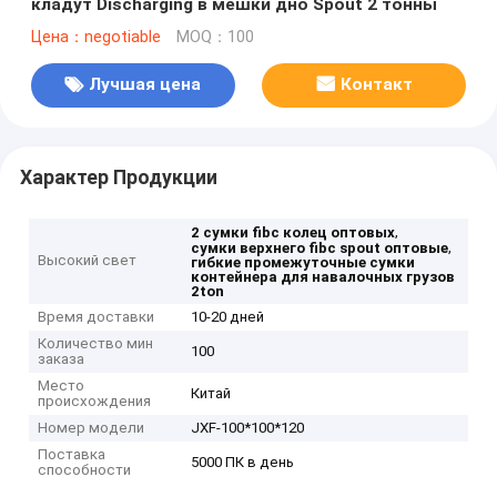
кладут Discharging в мешки дно Spout 2 тонны
Цена：negotiable
MOQ：100
Лучшая цена
Контакт
Характер Продукции
,
2 сумки fibc колец оптовых
,
сумки верхнего fibc spout оптовые
Высокий свет
гибкие промежуточные сумки
контейнера для навалочных грузов
2ton
Время доставки
10-20 дней
Количество мин
100
заказа
Место
Китай
происхождения
Номер модели
JXF-100*100*120
Поставка
5000 ПК в день
способности